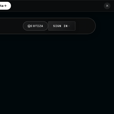
×
rta
COTIZA
SIGN IN