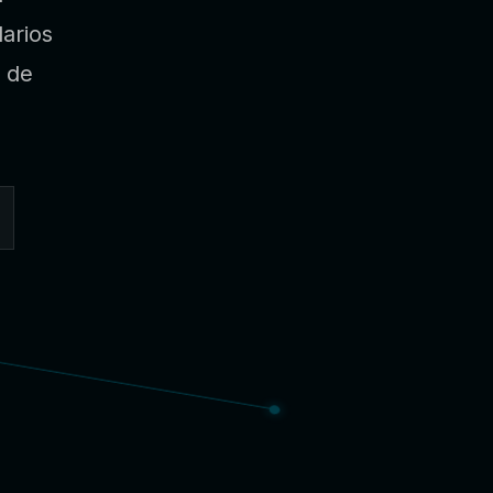
arios
n de