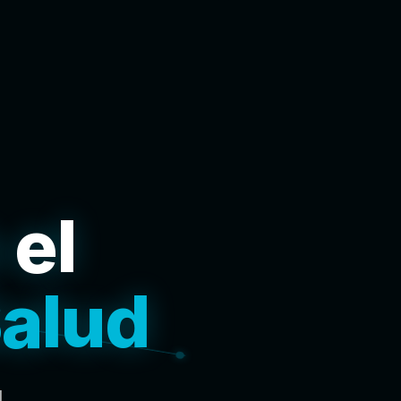
 el
Salud
l