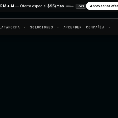
RM + AI
— Oferta especial
$95/mes
Aprovechar ofe
$197
−52%
LATAFORMA
SOLUCIONES
APRENDER
COMPAÑÍA