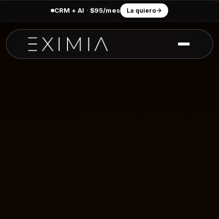
CRM + AI
·
$95/mes
La quiero