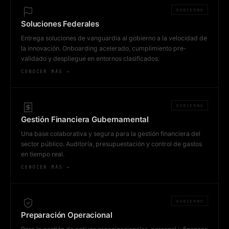
GOBIERNO
Soluciones Federales
Entrega soluciones de vanguardia al gobierno a la velocidad de
la innovación. Onboarding acelerado, cumplimiento pre-
validado y despliegue en entornos clasificados.
CONOCER MÁS →
GOBIERNO
Gestión Financiera Gubernamental
Una base colaborativa y segura para la gestión financiera del
sector público. Auditoría, presupuestación y control de gastos
en tiempo real.
CONOCER MÁS →
GOBIERNO
Preparación Operacional