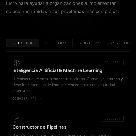
lucro para ayudar a organizaciones a implementar
soluciones rápidas a sus problemas más complejos.
TODOS
SOLUCIONES
INDUSTRIAS
SERVICIOS F
(28)
SOLUCIÓN
Inteligencia Artificial & Machine Learning
IA consecuente para la empresa moderna. Construye, entrena y
despliega modelos de lenguaje con controles de seguridad
enterprise.
CONOCER MÁS →
SOLUCIÓN
Constructor de Pipelines
Permite a cualquier persona en tu organización construir