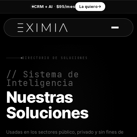
CRM + AI
·
$95/mes
La quiero
DIRECTORIO DE SOLUCIONES
// Sistema de
Inteligencia
Nuestras
Soluciones
Usadas en los sectores público, privado y sin fines de