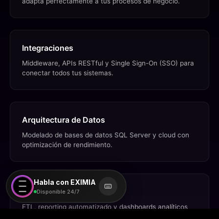
adapta perfectamente a tus procesos de negocio.
Integraciones
Middleware, APIs RESTful y Single Sign-On (SSO) para
conectar todos tus sistemas.
Arquitectura de Datos
Modelado de bases de datos SQL Server y cloud con
optimización de rendimiento.
Habla con EXIMIA
Automatización
Disponible 24/7
ETL, reporting automatizado y dashboards analíticos
en tiempo real.