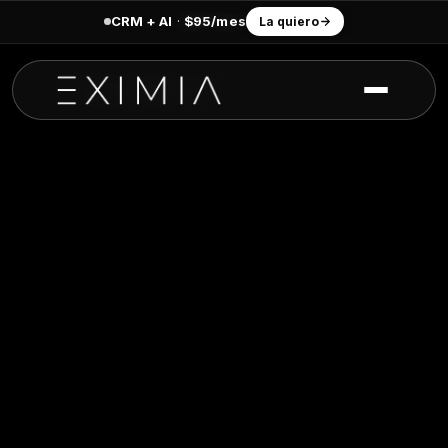
CRM + AI
·
$95/mes
La quiero